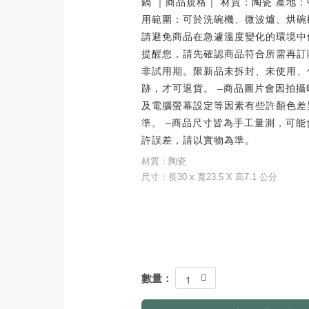
鍋 ｜商品規格｜ 材質：陶瓷 產地：
用範圍：可於洗碗機、微波爐、烘碗
請避免商品在急遽溫度變化的環境中使
提醒您，請先確認商品符合所需再訂
非試用期。限新品未拆封、未使用、
跡，才可退貨。 –商品圖片會因拍
及電腦螢幕設定等因素有些許顏色差
準。 –商品尺寸皆為手工量測，可能
許誤差，請以實物為準。
材質：陶瓷
尺寸：長30 x 寬23.5 X 高7.1 公分
數量：
1