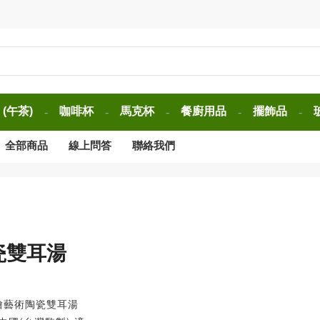
(午茶)
咖啡杯
馬克杯
餐廚用品
擺飾品
-
-
-
-
-
全部商品
線上問答
聯絡我們
瓷雙耳湯
手繪藝術陶瓷雙耳湯