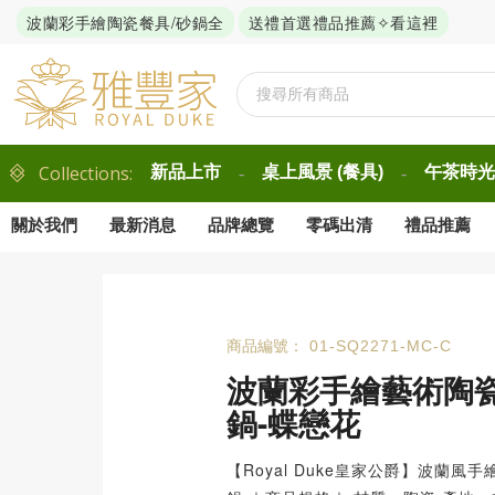
波蘭彩手繪陶瓷餐具/砂鍋全
送禮首選禮品推薦✧看這裡
Collections:
新品上市
桌上風景 (餐具)
午茶時光 
-
-
關於我們
最新消息
品牌總覽
零碼出清
禮品推薦
商品編號：
01-SQ2271-MC-C
波蘭彩手繪藝術陶
鍋-蝶戀花
【Royal Duke皇家公爵】波蘭風