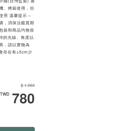
中國(台灣監製) 適
機、烤箱使用，但
用 溫馨提示 –
購，消保法鑑賞期
包裝和商品均無痕
攝時的光線、角度以
異，請以實物為
會存在有±5cm少
$ 1,960
780
TWD