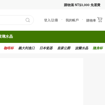
購物滿 NT$3,000 免運費
登入/註冊
-
我的帳戶
-
購物車
玻璃水晶
咖啡杯
義大利進口
日本瓷器
皇家公爵
波蘭水晶
隨身杯