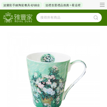
波蘭彩手繪陶瓷餐具/砂鍋全
送禮首選禮品推薦✧看這裡