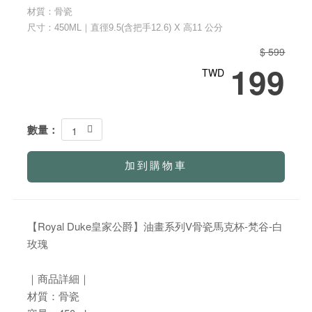
材質：骨瓷
尺寸：450ML｜直徑9.5(含把手12.6) X 高11 公分
$ 599
199
TWD
數量：
1
加到購物車
【Royal Duke皇家公爵】油畫系列V骨瓷馬克杯-梵谷-白
玫瑰
｜商品詳細｜
材質：骨瓷