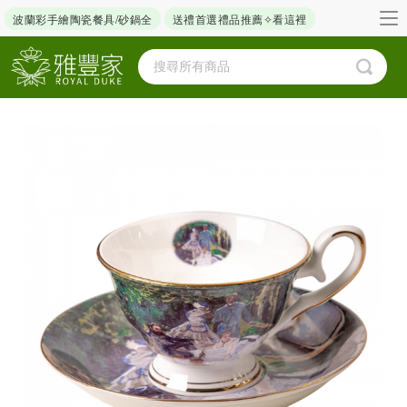
波蘭彩手繪陶瓷餐具/砂鍋全
送禮首選禮品推薦✧看這裡