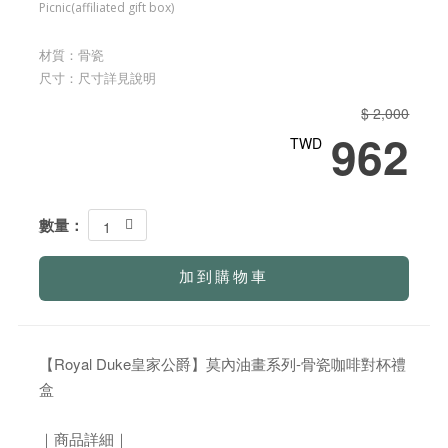
Picnic(affiliated gift box)
材質：骨瓷
尺寸：尺寸詳見說明
$ 2,000
962
TWD
數量：
1
加到購物車
【Royal Duke皇家公爵】莫內油畫系列-骨瓷咖啡對杯禮
盒
｜商品詳細｜