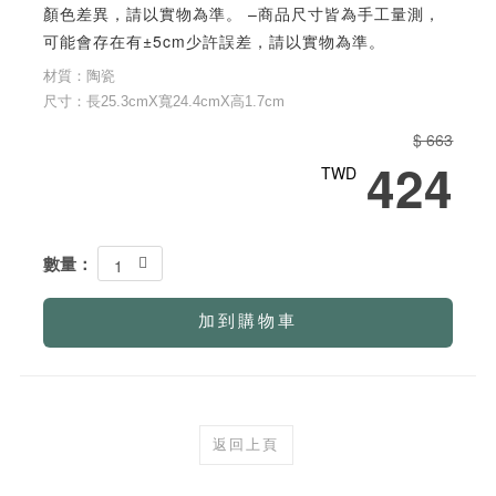
顏色差異，請以實物為準。 –商品尺寸皆為手工量測，
可能會存在有±5cm少許誤差，請以實物為準。
材質：陶瓷
尺寸：長25.3cmX寬24.4cmX高1.7cm
$ 663
424
TWD
數量：
1
加到購物車
返回上頁