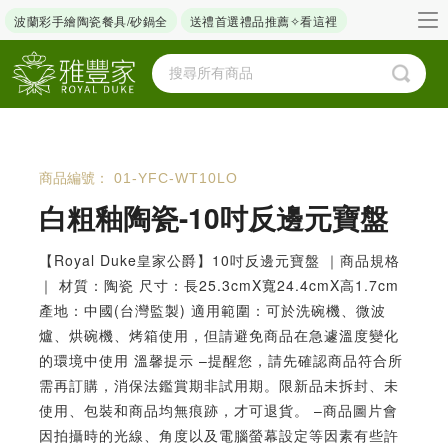
波蘭彩手繪陶瓷餐具/砂鍋全
送禮首選禮品推薦✧看這裡
商品編號：
01-YFC-WT10LO
白粗釉陶瓷-10吋反邊元寶盤
【Royal Duke皇家公爵】10吋反邊元寶盤 ｜商品規格
｜ 材質：陶瓷 尺寸：長25.3cmX寬24.4cmX高1.7cm
產地：中國(台灣監製) 適用範圍：可於洗碗機、微波
爐、烘碗機、烤箱使用，但請避免商品在急遽溫度變化
的環境中使用 溫馨提示 –提醒您，請先確認商品符合所
需再訂購，消保法鑑賞期非試用期。限新品未拆封、未
使用、包裝和商品均無痕跡，才可退貨。 –商品圖片會
因拍攝時的光線、角度以及電腦螢幕設定等因素有些許