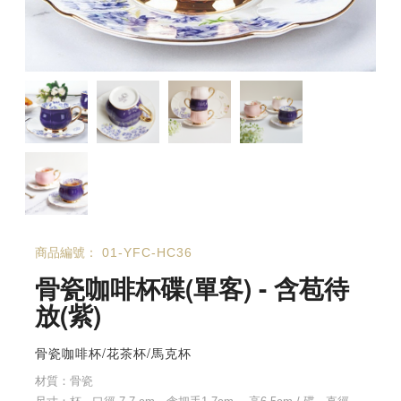
商品編號：
01-YFC-HC36
骨瓷咖啡杯碟(單客) - 含苞待
放(紫)
骨瓷咖啡杯/花茶杯/馬克杯
材質：骨瓷