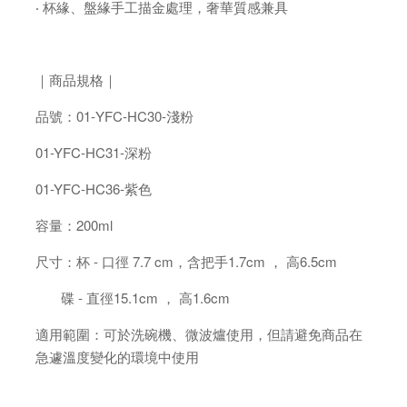
‧ 杯緣、盤緣手工描金處理，奢華質感兼具
｜商品規格｜
品號：01-YFC-HC30-淺粉
01-YFC-HC31-深粉
01-YFC-HC36-紫色
容量：200ml
尺寸：杯 - 口徑 7.7 cm，含把手1.7cm ， 高6.5cm
碟 - 直徑15.1cm ， 高1.6cm
適用範圍：可於洗碗機、微波爐使用，但請避免商品在
急遽溫度變化的環境中使用