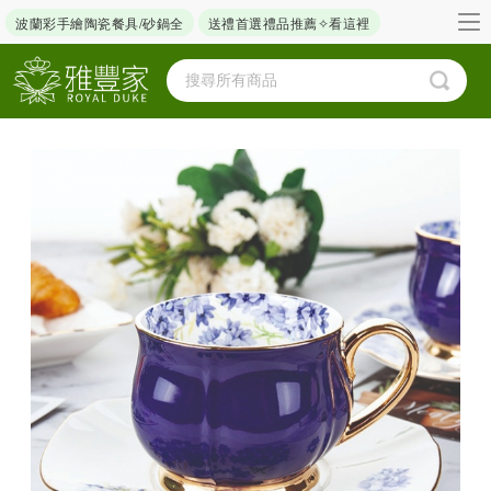
波蘭彩手繪陶瓷餐具/砂鍋全
送禮首選禮品推薦✧看這裡