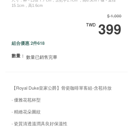
尺寸：杯 - 口徑 7.7 cm，含把手1.7cm ，高6.5cm / 碟 - 直徑
15.1cm，高1.6cm
$ 1,000
399
TWD
組合優惠 2件618
數量：
數量已銷售完畢
【Royal Duke皇家公爵】骨瓷咖啡單客組-含苞待放
‧ 優雅花苞杯型
‧ 精緻花朵圖紋
‧ 瓷質清透溫潤具良好保溫性