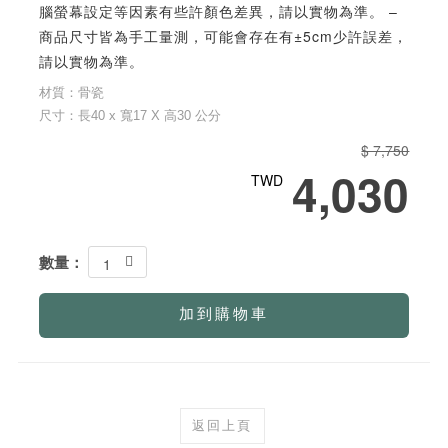
腦螢幕設定等因素有些許顏色差異，請以實物為準。 –
商品尺寸皆為手工量測，可能會存在有±5cm少許誤差，
請以實物為準。
材質：骨瓷
尺寸：長40 x 寬17 X 高30 公分
$ 7,750
4,030
TWD
數量：
1
加到購物車
返回上頁