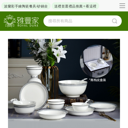
波蘭彩手繪陶瓷餐具/砂鍋全
送禮首選禮品推薦✧看這裡