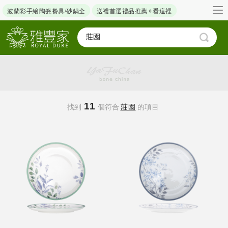
波蘭彩手繪陶瓷餐具/砂鍋全
送禮首選禮品推薦✧看這裡
11
找到
個符合
莊園
的項目