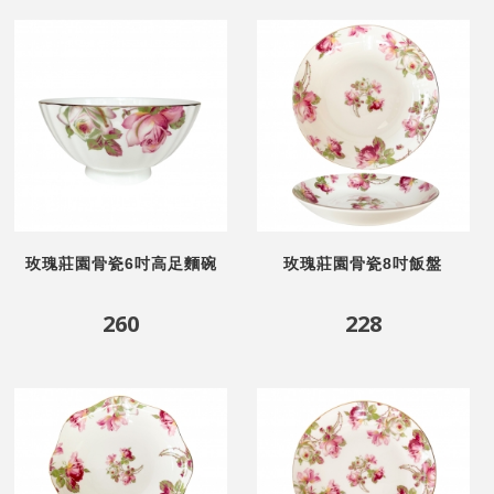
玫瑰莊園骨瓷6吋高足麵碗
玫瑰莊園骨瓷8吋飯盤
260
228