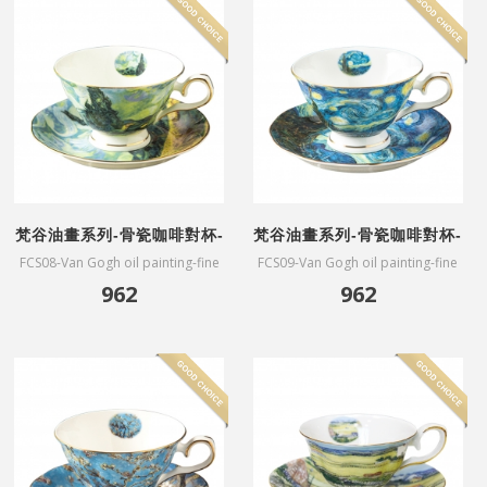
梵谷油畫系列-骨瓷咖啡對杯-
梵谷油畫系列-骨瓷咖啡對杯-
麥田與柏樹
星夜
FCS08-Van Gogh oil painting-fine
FCS09-Van Gogh oil painting-fine
bone China coffee cups-Wheat
bone China coffee cups-The
962
962
Field with Cypresses(affiliated gift
Starry Night(affiliated gift box)
box)