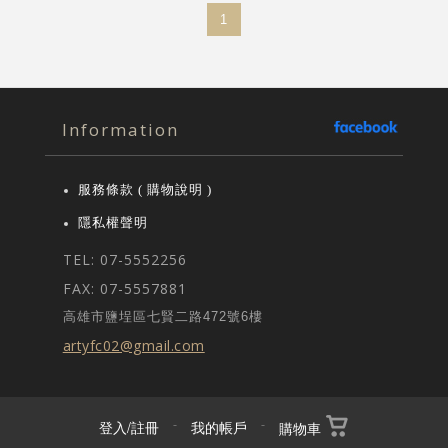
1
Information
服務條款 ( 購物說明 )
隱私權聲明
TEL: 07-5552256
FAX: 07-5557881
高雄市鹽埕區七賢二路472號6樓
artyfc02@gmail.com
登入/註冊
-
我的帳戶
-
購物車
© 2025 YAFUCHAN Bone China