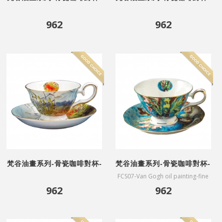
十二朵向日葵
英式花瓶
962
962
梵谷油畫系列-骨瓷咖啡對杯-
梵谷油畫系列-骨瓷咖啡對杯-
玉米字段與罌粟
劍蘭
FCS07-Van Gogh oil painting-fine
bone China coffee cups-
962
962
Gladiolus(affiliated gift box)