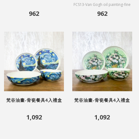
英式白玫瑰
粉色桃花樹
FCS13-Van Gogh oil painting-fine
bone China coffee cups-Souvenir
962
962
de Mauve(affiliated gift box)
梵谷油畫-骨瓷餐具4入禮盒
梵谷油畫-骨瓷餐具4入禮盒
組-星空
組-白玫瑰
1,092
1,092