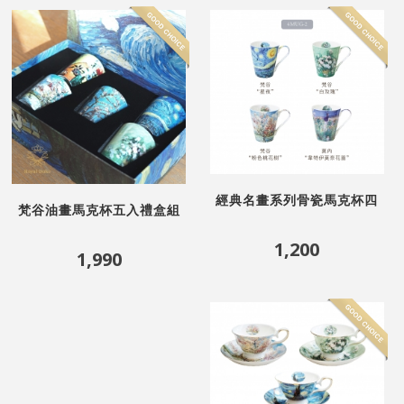
經典名畫系列骨瓷馬克杯四
梵谷油畫馬克杯五入禮盒組
入組梵谷 星空
1,200
1,990