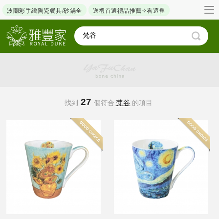
波蘭彩手繪陶瓷餐具/砂鍋全
送禮首選禮品推薦✧看這裡
27
找到
個符合
梵谷
的項目