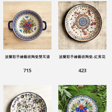
波蘭彩手繪藝術陶瓷雙耳湯
波蘭彩手繪藝術陶瓷-紅黃花
鍋-花蝴蝶
語8.5吋圓盤
715
423