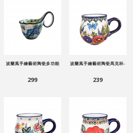
波蘭風手繪藝術陶瓷多功能
波蘭風手繪藝術陶瓷馬克杯-
杯-蝶戀花
蝴蝶花語
299
239