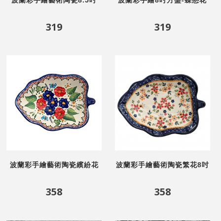
盤-蝶戀花
319
319
波蘭彩手繪藝術陶瓷繽紛花
波蘭彩手繪藝術陶瓷繁花8吋
語8吋葉子盤
葉子盤
358
358