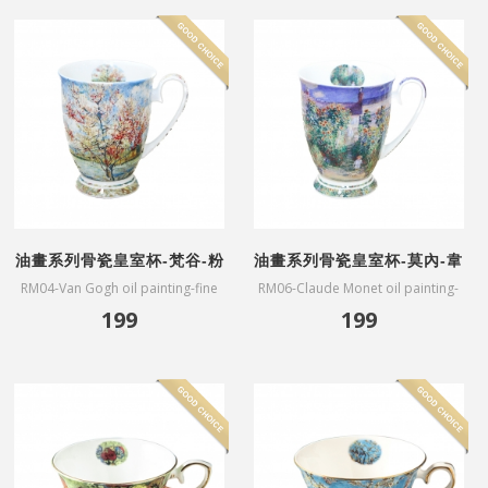
油畫系列骨瓷皇室杯-梵谷-粉
油畫系列骨瓷皇室杯-莫內-韋
色桃花樹
特伊莫奈花園
RM04-Van Gogh oil painting-fine
RM06-Claude Monet oil painting-
bone China mug-Souvenir de
fine bone China mug-The Artists
199
199
Mauve
Garden at Vetheuil