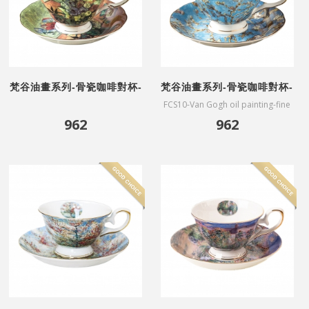
梵谷油畫系列-骨瓷咖啡對杯-
梵谷油畫系列-骨瓷咖啡對杯-
英式花瓶
杏花盛開
FCS10-Van Gogh oil painting-fine
bone China coffee cups-Almond
962
962
Blossoms(affiliated gift box)