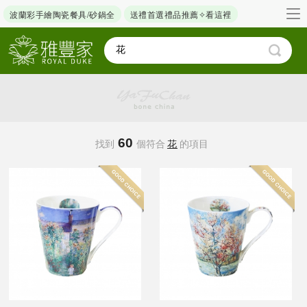
波蘭彩手繪陶瓷餐具/砂鍋全
送禮首選禮品推薦✧看這裡
60
找到
個符合
花
的項目