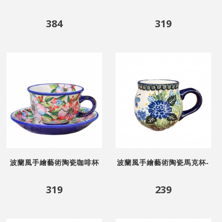
蝶戀花
碟-花蝴蝶
384
319
波蘭風手繪藝術陶瓷咖啡杯
波蘭風手繪藝術陶瓷馬克杯-
碟-花彩夢境
藍情花園
319
239