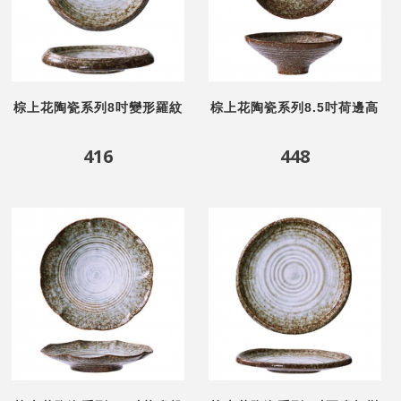
棕上花陶瓷系列8吋變形羅紋
棕上花陶瓷系列8.5吋荷邊高
盤
腳碗
416
448