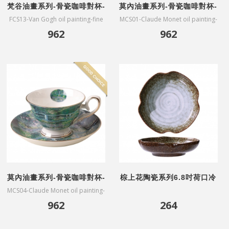
梵谷油畫系列-骨瓷咖啡對杯-
莫內油畫系列-骨瓷咖啡對杯-
粉色桃花樹
韋特伊莫奈花園
FCS13-Van Gogh oil painting-fine
MCS01-Claude Monet oil painting-
bone China coffee cups-Souvenir
fine bone China coffee cups-The
962
962
de Mauve(affiliated gift box)
Artists Garden at
Vetheuil(affiliated gift box)
莫內油畫系列-骨瓷咖啡對杯-
棕上花陶瓷系列6.8吋荷口冷
蓮花池塘
菜盤
MCS04-Claude Monet oil painting-
fine bone China coffee cups-
962
264
Water-lilies(affiliated gift box)