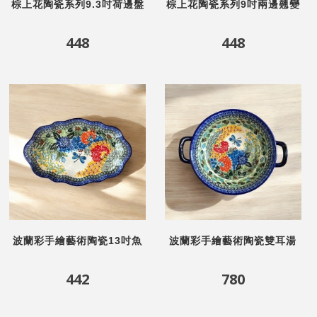
棕上花陶瓷系列9.3吋荷邊盤
棕上花陶瓷系列9吋兩邊翹變
形羅紋盤
448
448
波蘭彩手繪藝術陶瓷13吋魚
波蘭彩手繪藝術陶瓷雙耳湯
盤-蝶戀花
鍋-蝶戀花
442
780