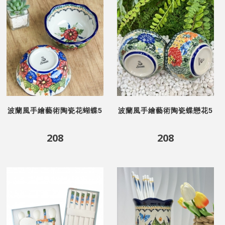
波蘭風手繪藝術陶瓷花蝴蝶5
波蘭風手繪藝術陶瓷蝶戀花5
吋碗
吋碗
208
208