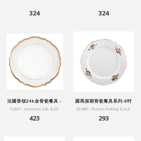
瓶200ml-桂花
瓶200ml-花園
324
324
法國香頌24k金骨瓷餐具 -
羅馬假期骨瓷餐具系列-8吋
8.25吋花型盤
花型盤
TG8FP - chansons 24k- 8.25''
RH8RP - Roman Holiday 8 inch
Flower plate
discs
423
293